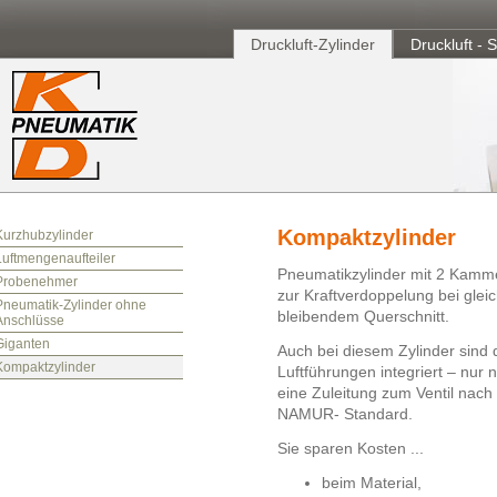
Druckluft-Zylinder
Druckluft - 
Kompaktzylinder
Kurzhubzylinder
Luftmengenaufteiler
Pneumatikzylinder mit 2 Kamm
Probenehmer
zur Kraftverdoppelung bei glei
Pneumatik-Zylinder ohne
bleibendem Querschnitt.
Anschlüsse
Giganten
Auch bei diesem Zylinder sind 
Kompaktzylinder
Luftführungen integriert – nur 
eine Zuleitung zum Ventil nach
NAMUR- Standard.
Sie sparen Kosten ...
beim Material,